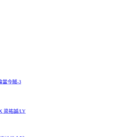
當今賊-3
 X 梁祐誠/LY