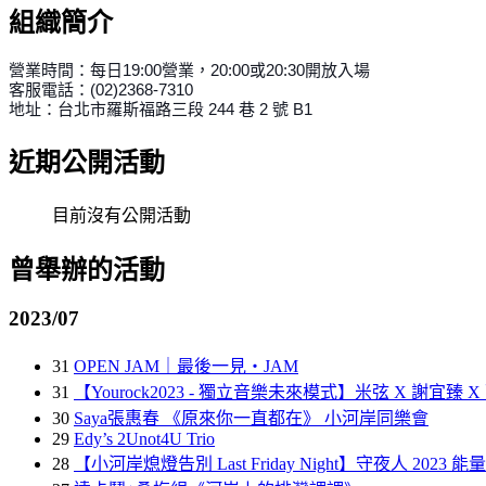
組織簡介
營業時間：每日19:00營業，
20:00或20:30開放入場
客服電話：(02)2368-7310
地址：台北市羅斯福路三段 244 巷 2 號 B1
近期公開活動
目前沒有公開活動
曾舉辦的活動
2023/07
31
OPEN JAM｜最後一見・JAM
31
【Yourock2023 - 獨立音樂未來模式】米弦 X 謝宜臻 
30
Saya張惠春 《原來你一直都在》 小河岸同樂會
29
Edy’s 2Unot4U Trio
28
【小河岸熄燈告別 Last Friday Night】守夜人 2023