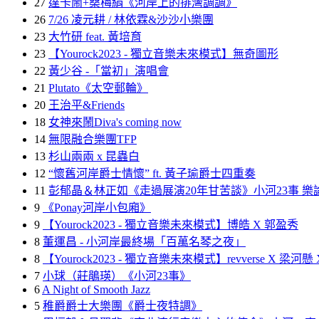
27
達卡鬧+桑梅絹《河岸上的排灣調調》
26
7/26 凌元耕 / 林依霖&沙沙小樂團
23
大竹研 feat. 黃培育
23
【Yourock2023 - 獨立音樂未來模式】無奇圖形
22
黃少谷 -「當初」演唱會
21
Plutato《太空郵輪》
20
王治平&Friends
18
女神來鬧Diva's coming now
14
無限融合樂團TFP
13
杉山兩兩 x 昆蟲白
12
“懷舊河岸爵士情懷” ft. 黃子瑜爵士四重奏
11
彭郁晶＆林正如《走過展演20年甘苦談》小河23事 樂論
9
《Ponay河岸小包廂》
9
【Yourock2023 - 獨立音樂未來模式】博皓 X 郭盈秀
8
董運昌 - 小河岸最終場「百萬名琴之夜」
8
【Yourock2023 - 獨立音樂未來模式】revverse X 梁河懸
7
小球（莊鵑瑛）《小河23事》
6
A Night of Smooth Jazz
5
稚爵爵士大樂團《爵士夜特調》