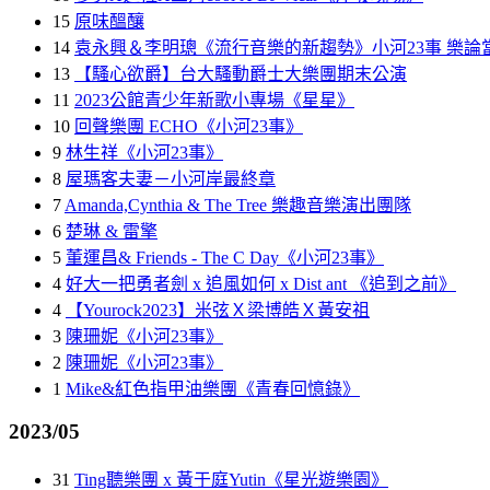
15
原味醞釀
14
袁永興＆李明璁《流行音樂的新趨勢》小河23事 樂論當
13
【騷心欲爵】台大騷動爵士大樂團期末公演
11
2023公館青少年新歌小專場《星星》
10
回聲樂團 ECHO《小河23事》
9
林生祥《小河23事》
8
屋瑪客夫妻－⼩河岸最終章
7
Amanda,Cynthia & The Tree 樂趣音樂演出團隊
6
楚琳 & 雷擎
5
董運昌& Friends - The C Day《小河23事》
4
好大一把勇者劍 x 追風如何 x Dist ant 《追到之前》
4
【Yourock2023】米弦Ｘ梁博皓Ｘ黃安祖
3
陳珊妮《小河23事》
2
陳珊妮《小河23事》
1
Mike&紅色指甲油樂團《青春回憶錄》
2023/05
31
Ting聽樂團 x 黃于庭Yutin《星光遊樂園》