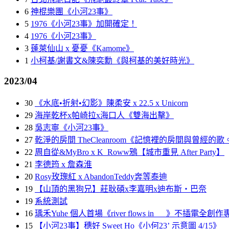
6
神棍樂團《小河23事》
5
1976《小河23事》加開確定！
4
1976《小河23事》
3
蓬萊仙山 x 憂憂《Kamome》
1
小柯基/謝書文&陳奕勳《與柯基的美好時光》
2023/04
30
《水底•折射•幻影》陳柔安 x 22.5 x Unicorn
29
海岸乾杯x帕崎拉x海口人《雙海出擊》
28
吳志寧《小河23事》
27
乾淨的房間 TheCleanroom《記憶裡的房間與曾經的歌
22
周自從&MyBro x K_Roww鴉【城市重見 After Party】
21
李德筠 x 詹森淮
20
Rosy玫瑰紅 x AbandonTeddy奔等泰迪
19
【山頂的黑狗兄】莊耿碩x李嘉明x迪布斯‧巴奈
19
系統測試
16
瑀禾Yuhe 個人首場《river flows in __ 》不插電全創
15
【小河23事】穗好 Sweet Ho《小何23’ 示意圖 4/15》