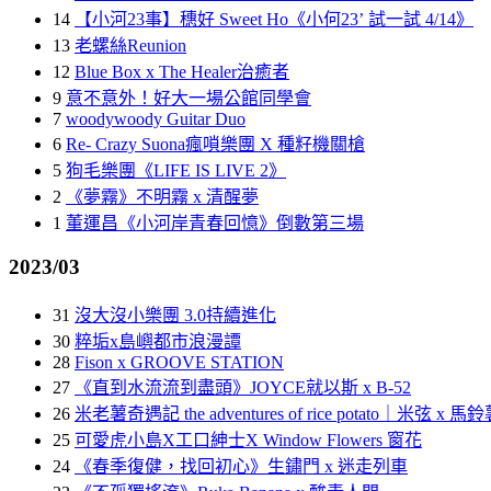
14
【小河23事】穗好 Sweet Ho《小何23’ 試一試 4/14》
13
老螺絲Reunion
12
Blue Box x The Healer治癒者
9
意不意外！好大一場公館同學會
7
woodywoody Guitar Duo
6
Re- Crazy Suona瘋嗩樂團 X 種籽機關槍
5
狗毛樂團《LIFE IS LIVE 2》
2
《夢霧》不明霧 x 清醒夢
1
董運昌《小河岸青春回憶》倒數第三場
2023/03
31
沒大沒小樂團 3.0持續進化
30
粹垢x島嶼都市浪漫譚
28
Fison x GROOVE STATION
27
《直到水流流到盡頭》JOYCE就以斯 x B-52
26
米老薯奇遇記 the adventures of rice potato｜米弦 x 
25
可愛虎小島X工口紳士X Window Flowers 窗花
24
《春季復健，找回初心》生鏽門 x 迷走列車