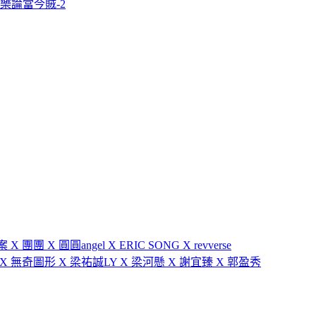
樂論當今賊-2
團 X 圓圓angel X ERIC SONG X revverse
 X 無奇圖形 X 梁祐誠LY X 梁河懸 X 謝宜臻 X 郭盈秀