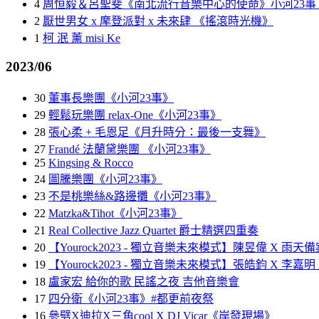
4
周恒毅＆呂聖斐《南北流行音樂中心的使命》小河23事 
2
厭世男女 x 摩登派對 x 未來肆 《搖滾時光機》
1
柯 泯 薰 misi Ke
2023/06
30
董事長樂團《小河23事》
29
輕鬆玩樂團 relax-One《小河23事》
28
張心柔 + 毛恩足《月升時分：最後一支舞》
27
Frandé 法蘭黛樂團 《小河23事》
25
Kingsing & Rocco
24
圖騰樂團《小河23事》
23
不是桃樂絲&路邊攤《小河23事》
22
Matzka&Tihot《小河23事》
21
Real Collective Jazz Quartet 爵士精選四重奏
20
【Yourock2023 - 獨立音樂未來模式】陳昱偉 X 雨天備案 X 團
19
【Yourock2023 - 獨立音樂未來模式】張皓鈞 X 李嘉明
18
盧家宏 給你的歌 民謠之夜 吉他音樂會
17
四分衛《小河23事》#都更前夜祭
16
參劈X迪拉X三角cool X DJ Vicar《岸發現場》