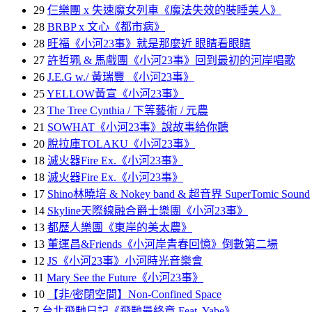
29
仨樂團 x 失速魔女列車《魔法失效的裝睡美人》
28
BRBP x 文心《都市病》
28
旺福《小河23事》就是那麼近 眼睛看眼睛
27
許哲珮 & 馬戲團《小河23事》回到最初的河岸唱歌
26
J.E.G w./ 黃瑞豐 《小河23事》
25
YELLOW黃宣《小河23事》
23
The Tree Cynthia / 下等藝術 / 元農
21
SOWHAT《小河23事》說故事給你聽
20
脫拉庫TOLAKU《小河23事》
18
滅火器Fire Ex.《小河23事》
18
滅火器Fire Ex.《小河23事》
17
Shino林曉培 & Nokey band & 超音界 SuperTomic Sound
14
Skyline天際線融合爵士樂團《小河23事》
13
都歷人樂團《東岸的美太農》
13
董運昌&Friends《小河岸青春回憶》倒數第二場
12
JS《小河23事》小河時光音樂會
11
Mary See the Future《小河23事》
10
【非/密閉空間】Non-Confined Space
7
台北飛馳日記《飛馳最終章 Feat. Yabe》