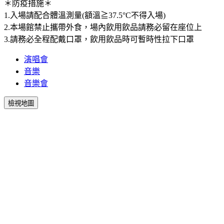
＊防疫措施＊
1.入場請配合體溫測量(額溫≧37.5°C不得入場)
2.本場館禁止攜帶外食，場內飲用飲品請務必留在座位上
3.請務必全程配戴口罩，飲用飲品時可暫時性拉下口罩
演唱會
音樂
音樂會
檢視地圖