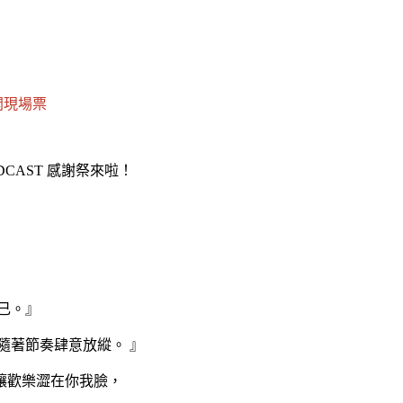
開現場票
CAST 感謝祭來啦！
己。』
隨著節奏肆意放縱。 』
讓歡樂澀在你我臉，