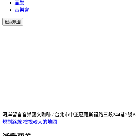
音樂
音樂會
檢視地圖
河岸留言音樂藝文咖啡 / 台北市中正區羅斯福路三段244巷2號B
規劃路線
檢視較大的地圖