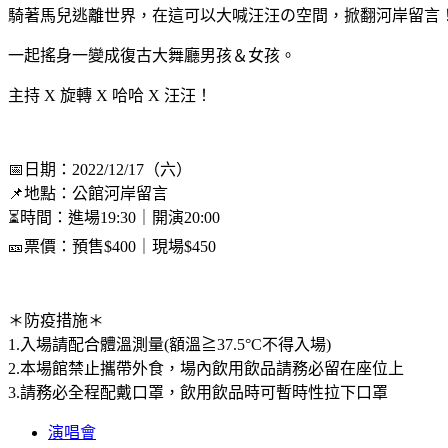
騎著馬兒逃離世界，在這可以大喊汪汪の空間，掀翻河岸留言
一起搖身一變成復古大舞廳男孩＆女孩。
主持 X 旋轉 X 哈哈 X 汪汪！
📅日期：2022/12/17（六）
📌地點：公館河岸留言
⏳時間：進場19:30｜開演20:00
🎫票價：預售$400｜現場$450
＊防疫措施＊
1.入場請配合體溫測量(額溫≧37.5°C不得入場)
2.本場館禁止攜帶外食，場內飲用飲品請務必留在座位上
3.請務必全程配戴口罩，飲用飲品時可暫時性拉下口罩
演唱會