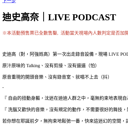
下一步
迪史高奈｜LIVE PODCAST
※本活動預售票已全數售鑿, 活動當天視場內人數判定是否加
史迪高（對，阿強姓高）第一次出走錄音設備，現場 LIVE POD
原汁原味的 Talking、沒有剪接、沒有逼逼（怕）
原音重現的開頭音樂、沒有錄音室、就唱不上去（抖）
-
『 自由的扭動身軀，沈迷在迪迪人群之中，毫無約束地表現自
『 洗腦又歡快的音樂，沒有規定的動作，不需要很好的舞技，
若你想在耶誕前夕，無拘束地鬆弛一番，快來這迷幻的空間，