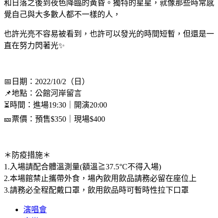
和日落之後到夜色降臨的黃昏。獨特的星星，就像那些時常感
覺自己與大多數人都不一樣的人，
也許光亮不容易被看到，也許可以發光的時間短暫，但還是一
直在努力閃著光✨
📅日期：2022/10/2（日）
📌地點：公館河岸留言
⏳時間：進場19:30｜開演20:00
🎫票價：預售$350｜現場$400
＊防疫措施＊
1.入場請配合體溫測量(額溫≧37.5°C不得入場)
2.本場館禁止攜帶外食，場內飲用飲品請務必留在座位上
3.請務必全程配戴口罩，飲用飲品時可暫時性拉下口罩
演唱會