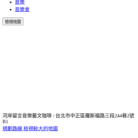
音樂
音樂會
檢視地圖
河岸留言音樂藝文咖啡 / 台北市中正區羅斯福路三段244巷2號
B1
規劃路線
檢視較大的地圖