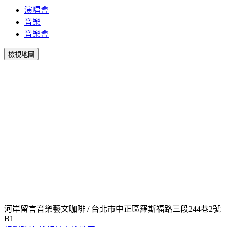
演唱會
音樂
音樂會
檢視地圖
河岸留言音樂藝文咖啡 / 台北市中正區羅斯福路三段244巷2號
B1