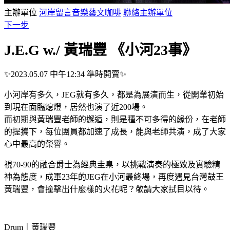
主辦單位
河岸留言音樂藝文咖啡
聯絡主辦單位
下一步
J.E.G w./ 黃瑞豐 《小河23事》
✨2023.05.07 中午12:34 準時開賣✨
小河岸有多久，JEG就有多久，都是為展演而生，從開業初始
到現在面臨熄燈，居然也演了近200場。
而初期與黃瑞豐老師的邂逅，則是種不可多得的緣份，在老師
的提攜下，每位團員都加速了成長，能與老師共演，成了大家
心中最高的榮譽。
視70-90的融合爵士為經典圭臬，以挑戰演奏的極致及實驗精
神為態度，成軍23年的JEG在小河最終場，再度遇見台灣鼓王
黃瑞豐，會撞擊出什麼樣的火花呢？敬請大家拭目以待。
Drum｜黃瑞豐