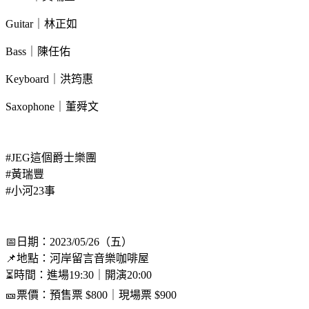
Guitar｜林正如
Bass｜陳任佑
Keyboard｜洪筠惠
Saxophone｜董舜文
#JEG這個爵士樂團
#黃瑞豐
#小河23事
📅日期：2023/05/26（五）
📌地點：河岸留言音樂咖啡屋
⏳時間：進場19:30｜開演20:00
🎫票價：預售票 $800｜現場票 $900