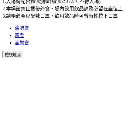
1.入場請配合體溫測量(額溫≧37.5°C不得入場)
2.本場館禁止攜帶外食，場內飲用飲品請務必留在座位上
3.請務必全程配戴口罩，飲用飲品時可暫時性拉下口罩
演唱會
音樂
音樂會
檢視地圖