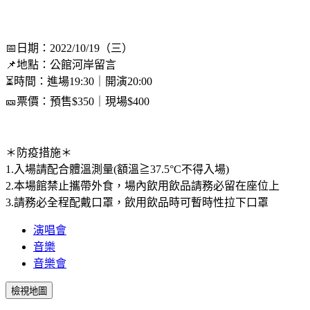
📅日期：2022/10/19（三）
📌地點：公館河岸留言
⏳時間：進場19:30｜開演20:00
🎫票價：預售$350｜現場$400
＊防疫措施＊
1.入場請配合體溫測量(額溫≧37.5°C不得入場)
2.本場館禁止攜帶外食，場內飲用飲品請務必留在座位上
3.請務必全程配戴口罩，飲用飲品時可暫時性拉下口罩
演唱會
音樂
音樂會
檢視地圖