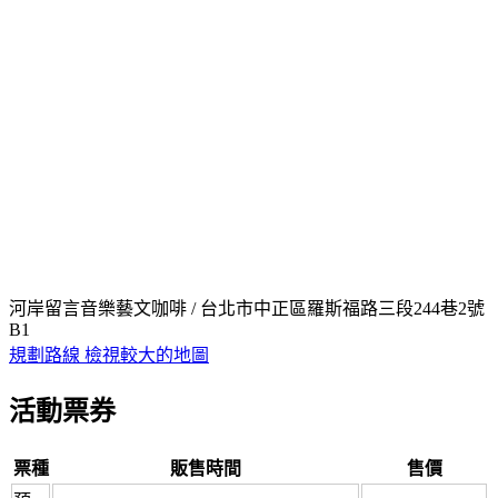
河岸留言音樂藝文咖啡 / 台北市中正區羅斯福路三段244巷2號
B1
規劃路線
檢視較大的地圖
活動票券
票種
販售時間
售價