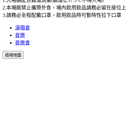
1.入場請配合體溫測量(額溫≧37.5°C不得入場)
2.本場館禁止攜帶外食，場內飲用飲品請務必留在座位上
3.請務必全程配戴口罩，飲用飲品時可暫時性拉下口罩
演唱會
音樂
音樂會
檢視地圖