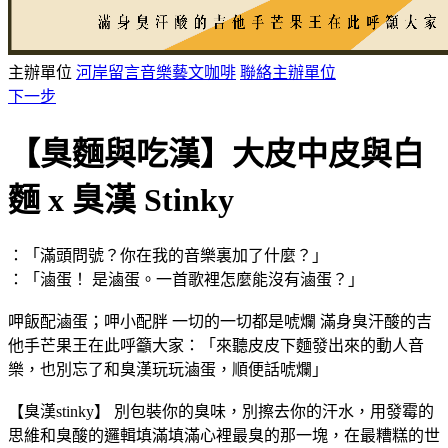
主辦單位
河岸留言音樂藝文咖啡
聯絡主辦單位
下一步
【臭麵與吃漢】大皮中皮與白
麵 x 臭漢 Stinky
：「滿頭問號？你在我的音樂裏加了什麼？」
：「滷蛋！ 是滷蛋。一首歌裡怎麼能沒有滷蛋？」
呷飯配滷蛋；呷小配胖 一切的一切都是唬爛 滿身臭汗酸的吉
他手芒果王在此呼籲大家：「來聽皮皮下麵發出來的動人音
樂，也別忘了和臭漢玩玩滷蛋，順便話唬爛」
【臭漢stinky】 別包裝你的臭味，別擦去你的汗水，用發霉的
思維和臭酸的邏輯填滿填滿心裡最臭的那一塊，在最糟糕的世