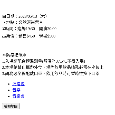
📅日期：2023/05/13（六）
📌地點：公館河岸留言
⏳時間：進場19:30｜開演20:00
🎫票價：預售$450｜現場$500
＊防疫措施＊
1.入場請配合體溫測量(額溫≧37.5°C不得入場)
2.本場館禁止攜帶外食，場內飲用飲品請務必留在座位上
3.請務必全程配戴口罩，飲用飲品時可暫時性拉下口罩
演唱會
音樂
音樂會
檢視地圖