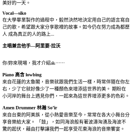
美好的一天。
Vocal—siko
在大學畢業製作的過程中，毅然決然地決定用自己的語言寫自
己的歌，希望跟大家分享歌裡的故事。如今仍在努力成為都歷
人 成為真正的人的路上...
主唱兼吉他手—阿里要·拉沃
你/妳來現場，我才介紹🙏⋯⋯
Piano 高含 lowbing
來自花蓮的太魯閣，音樂就跟我們生活一樣，時常伴隨在你左
右，少了它就好像少了一種顏色來增添這世界的美。 期盼在
小河岸的舞台上遇見你們，一起來為這世界增添更多的色彩。
Amen Drummer 林瀚
So’ir
來自台東的阿美族，從小熱愛音樂至今，常常在各大小舞台分
享音樂給大家。 「鼓」，如同海浪般有著波濤洶湧及海波不
驚的起伏，藉由打擊讓我們一起享受花東海浪的音樂饗宴。