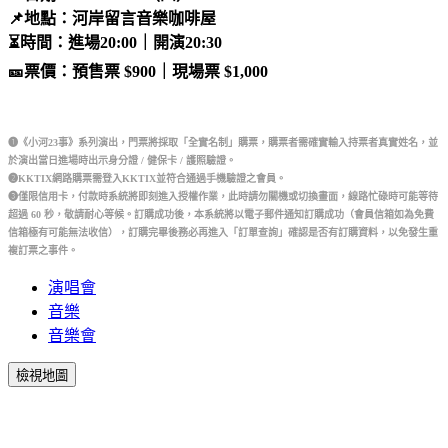
📌地點：河岸留言音樂咖啡屋
⏳時間：進場20:00｜開演20:30
🎫票價：預售票 $900｜現場票 $1,000
❶《小河23事》系列演出，門票將採取「全實名制」購票，購票者需確實輸入持票者真實姓名，並
於演出當日進場時出示身分證 / 健保卡 / 護照驗證。
❷KKTIX網路購票需登入KKTIX並符合通過手機驗證之會員。
❸僅限信用卡，付款時系統將即刻進入授權作業，此時請勿關機或切換畫面，線路忙碌時可能等待
超過 60 秒，敬請耐心等候。訂購成功後，本系統將以電子郵件通知訂購成功（會員信箱如為免費
信箱極有可能無法收信），訂購完畢後務必再進入「訂單查詢」確認是否有訂購資料，以免發生重
複訂票之事件。
演唱會
音樂
音樂會
檢視地圖