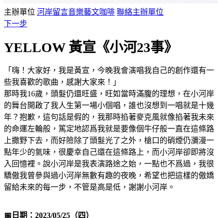
主辦單位
河岸留言音樂藝文咖啡
聯絡主辦單位
下一步
YELLOW 黃宣《小河23事》
「嗨！大家好，我是黃宣，今晚我會演唱我自己的創作還有一
些我喜歡的歌曲，感謝大家來！」
那時我16歲，頭髮仍還旺盛，旺如當時滿腹的理想，在小河岸
的舞台開啟了我人生第一場小個唱，誰也沒想到一唱就是十幾
年？抱歉，這句話是假的，我那時掐著麥克風就像掐著我未來
的命運左輪般，篤定地認爲我就是要像個牛仔般一直在這條路
上撒野下去，而好險除了頭髮光了之外，槍口的硝煙仍瀰漫一
點年少的氣味，很慶幸自己還在這條路上，而小河岸卻即將沒
入回憶裡。說小河岸是我表演路途之始，一點也不爲過，我很
驕傲我曾參與過小河岸無數有趣的夜晚，希望也把這樣的傲嬌
留給未來的每一步，不管是高是低，謝謝小河岸。
📅日期：2023/05/25（四）