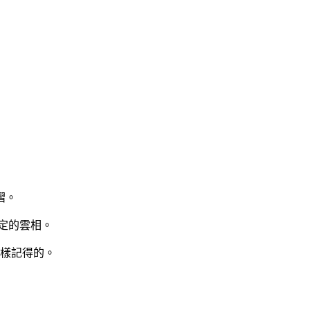
褶。
定的雲相。
這樣記得的。