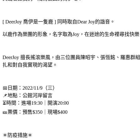
[ DeerJoy 喬伊是一隻鹿 ] 同時取自Dear Joy的諧音。
以鹿作為樂團的形象，名字取為Joy，在迷途的生命裡尋找快樂
DeerJoy 擅長搖滾樂風，由三位團員陳昭宇、張恆銘、
扎和對自我實現的渴望。
📅日期：2022/11/9（三）
📌地點：公館河岸留言
⏳時間：進場19:30｜開演20:00
🎫票價：預售$350｜現場$400
＊防疫措施＊