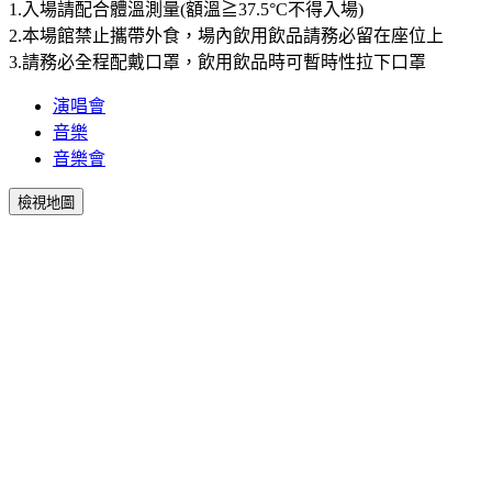
1.入場請配合體溫測量(額溫≧37.5°C不得入場)
2.本場館禁止攜帶外食，場內飲用飲品請務必留在座位上
3.請務必全程配戴口罩，飲用飲品時可暫時性拉下口罩
演唱會
音樂
音樂會
檢視地圖