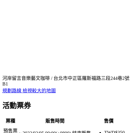
河岸留言音樂藝文咖啡 / 台北市中正區羅斯福路三段244巷2號
B1
規劃路線
檢視較大的地圖
活動票券
票種
販售時間
售價
預售票
TWD$
350