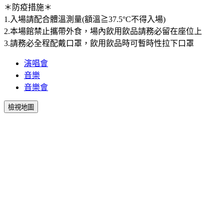
＊防疫措施＊
1.入場請配合體溫測量(額溫≧37.5°C不得入場)
2.本場館禁止攜帶外食，場內飲用飲品請務必留在座位上
3.請務必全程配戴口罩，飲用飲品時可暫時性拉下口罩
演唱會
音樂
音樂會
檢視地圖