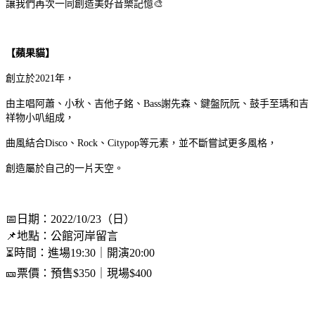
讓我們再次一同創造美好音樂記憶🎨
【蘋果貓】
創立於2021年，
由主唱阿蕭、小秋、吉他子銘、Bass謝先森、鍵盤阮阮、鼓手至瑀和吉
祥物小叭組成，
曲風結合Disco、Rock、Citypop等元素，並不斷嘗試更多風格，
創造屬於自己的一片天空。
📅日期：2022/10/23（日）
📌地點：公館河岸留言
⏳時間：進場19:30｜開演20:00
🎫票價：預售$350｜現場$400