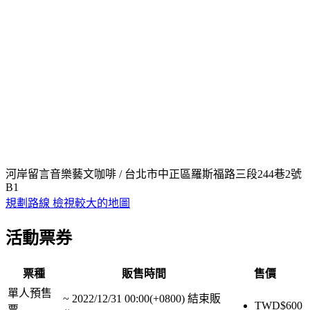
河岸留言音樂藝文咖啡 / 台北市中正區羅斯福路三段244巷2號
B1
規劃路線
檢視較大的地圖
活動票券
票種
販售時間
售價
單人預售
~
2022/12/31 00:00(+0800)
結束販
TWD$
600
票