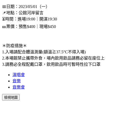
📅日期：2023/05/01（一）
📌地點：公館河岸留言
⏳時間：進場19:00｜開演19:30
🎫票價：預售$400｜現場$450
＊防疫措施＊
1.入場請配合體溫測量(額溫≧37.5°C不得入場)
2.本場館禁止攜帶外食，場內飲用飲品請務必留在座位上
3.請務必全程配戴口罩，飲用飲品時可暫時性拉下口罩
演唱會
音樂
音樂會
檢視地圖