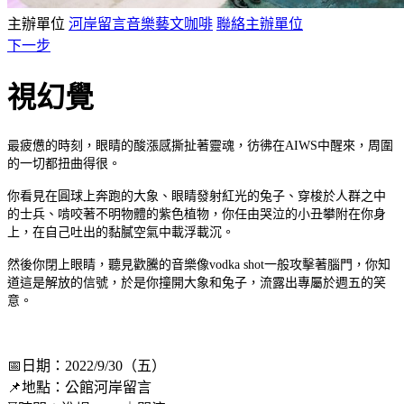
主辦單位
河岸留言音樂藝文咖啡
聯絡主辦單位
下一步
視幻覺
最疲憊的時刻，眼睛的酸漲感撕扯著靈魂，彷彿在AIWS中醒來，周圍
的一切都扭曲得很。
你看見在圓球上奔跑的大象、眼睛發射紅光的兔子、穿梭於人群之中
的士兵、啃咬著不明物體的紫色植物，你任由哭泣的小丑攀附在你身
上，在自己吐出的黏膩空氣中載浮載沉。
然後你閉上眼睛，聽見歡騰的音樂像vodka shot一般攻擊著腦門，你知
道這是解放的信號，於是你撞開大象和兔子，流露出專屬於週五的笑
意。
📅日期：2022/9/30（五）
📌地點：公館河岸留言