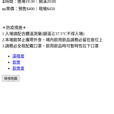
⏳時間：進場19:30｜開演20:00
🎫票價：預售$400｜現場$450
＊防疫措施＊
1.入場請配合體溫測量(額溫≧37.5°C不得入場)
2.本場館禁止攜帶外食，場內飲用飲品請務必留在座位上
3.請務必全程配戴口罩，飲用飲品時可暫時性拉下口罩
演唱會
音樂
音樂會
檢視地圖