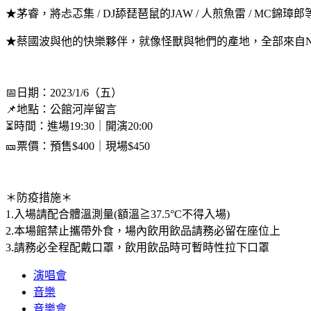
★茅睿，將忐忑集 / DJ舔琵琶鼠的JAW / 人煎魚雷 / MC錦璋
★蔡國波與他的快樂夥伴，就像怪獸與牠們的產地，全部來自Noo
📅日期：2023/1/6（五）
📌地點：公館河岸留言
⏳時間：進場19:30｜開演20:00
🎫票價：預售$400｜現場$450
＊防疫措施＊
1.入場請配合體溫測量(額溫≧37.5°C不得入場)
2.本場館禁止攜帶外食，場內飲用飲品請務必留在座位上
3.請務必全程配戴口罩，飲用飲品時可暫時性拉下口罩
演唱會
音樂
音樂會