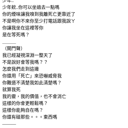
少年..
少年欸..你可以坐過去一點嗎
你的煙味讓我嗅到我離死亡更靠近了
不是啊你不來你至少打電話跟我說ㄚ
你讓我坐在這裡等你
是在等死嗎？
＿＿＿
（開門聲）
我已經凝視深淵一整天了
不是說好會等我嗎？？
怎麼我們走到這邊
你還用「死亡」來恐嚇威脅我
你難道不清楚我如此清楚嗎？
就算我死
我的靈，我的價值，也不會消亡
這樣的你會更輕鬆嗎？
這樣你能夠自在嗎？
你還有碰那些。。。東西嗎
______