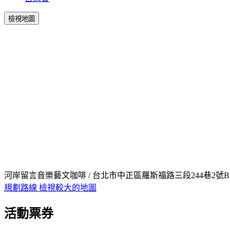
檢視地圖
河岸留言音樂藝文咖啡 / 台北市中正區羅斯福路三段244巷2號B
規劃路線
檢視較大的地圖
活動票券