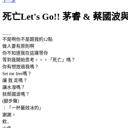
下一步
死亡Let's Go!! 茅睿 & 蔡
＿＿
不是啊你不是跟我約12點
做人要有原則啊
你不知道我在這邊等你
等到我開始思考。。。「死亡」嗎？
你有想放過我嗎？
Set me free嗎？
讓 我 走嗎？
讓水潑嗎？
就蔡國波嗎？
(腳步聲）
：「一杯藝妓冰的」
謝謝。
欸..