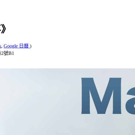
事》
k
,
Google 日曆
)
2號B1