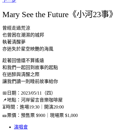
下一步
Mary See the Future《小河23事》
曾經走過荒涼
也曾困在潮濕的城邦
執著清醒夢
亦迷失於星空映艷的海風
趁著回憶還不算遙遠
和我們一起回到故事的起點
在迷醉與清醒之際
讓我們讀一則睡前故事給你
📅日期：2023/05/11（四）
📌地點：河岸留言音樂咖啡屋
⏳時間：進場19:30｜開演20:00
🎫票價：預售票 $900｜現場票 $1,000
演唱會