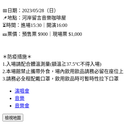
📅日期：2023/05/28（日）
📌地點：河岸留言音樂咖啡屋
⏳時間：進場15:30｜開演16:00
🎫票價：預售票 $900｜現場票 $1,000
＊防疫措施＊
1.入場請配合體溫測量(額溫≧37.5°C不得入場)
2.本場館禁止攜帶外食，場內飲用飲品請務必留在座位上
3.請務必全程配戴口罩，飲用飲品時可暫時性拉下口罩
演唱會
音樂
音樂會
檢視地圖