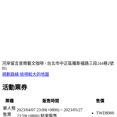
河岸留言音樂藝文咖啡 / 台北市中正區羅斯福路三段244巷2號
B1
規劃路線
檢視較大的地圖
活動票券
票種
販售時間
售價
單人預
2023/04/07 23:00(+0800)
~
2023/05/27
TWD$
900
售票
23:59(+0800)
結束販售