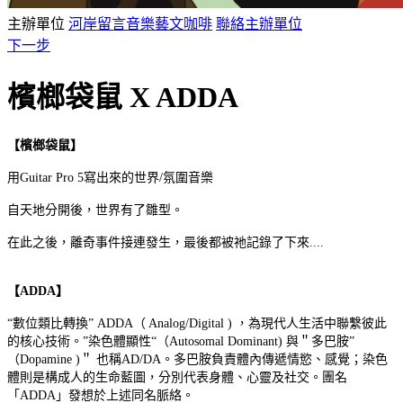
主辦單位
河岸留言音樂藝文咖啡
聯絡主辦單位
下一步
檳榔袋鼠 X ADDA
【檳榔袋鼠】
用Guitar Pro 5寫出來的世界/氛圍音樂
自天地分開後，世界有了雛型。
在此之後，離奇事件接連發生，最後都被祂記錄了下來....
【ADDA】
“數位類比轉換” ADDA（ Analog/Digital ) ，為現代人生活中聯繫彼此
的核心技術。”染色體顯性“（Autosomal Dominant) 與＂多巴胺”
（Dopamine )＂ 也稱AD/DA。多巴胺負責體內傳遞情慾、感覺；染色
體則是構成人的生命藍圖，分別代表身體、心靈及社交。團名
「ADDA」發想於上述同名脈絡。