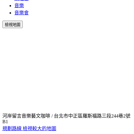
音樂
音樂會
檢視地圖
河岸留言音樂藝文咖啡 / 台北市中正區羅斯福路三段244巷2號
B1
規劃路線
檢視較大的地圖