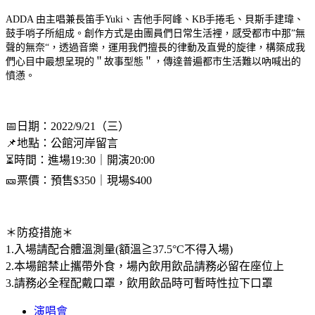
ADDA 由主唱兼長笛手Yuki、吉他手阿峰、KB手捲毛、貝斯手建瑋、
鼓手哨子所組成。創作方式是由團員們日常生活裡，感受都市中那”無
聲的無奈“，透過音樂，運用我們擅長的律動及直覺的旋律，構築成我
們心目中最想呈現的＂故事型態＂，傳達普遍都市生活難以吶喊出的
憤懣。
📅日期：2022/9/21（三）
📌地點：公館河岸留言
⏳時間：進場19:30｜開演20:00
🎫票價：預售$350｜現場$400
＊防疫措施＊
1.入場請配合體溫測量(額溫≧37.5°C不得入場)
2.本場館禁止攜帶外食，場內飲用飲品請務必留在座位上
3.請務必全程配戴口罩，飲用飲品時可暫時性拉下口罩
演唱會