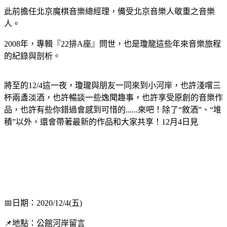
此前擔任北京魔棋音樂總經理，備受北京音樂人敬重之音樂
人。
2008年，專輯『22排A座』問世，也是瓊龍這些年來音樂旅程
的紀錄與剖析。
將至的12/4這一夜，瓊瓏與朋友一同來到小河岸，也許淺嚐三
杯兩盞淡酒，也許暢談一些逸聞趣事，也許享受原創的音樂作
品，也許有些你錯過會感到可惜的......來吧！除了“敘酒”、“堆
積”以外，還會帶著最新的作品和大家共享！12月4日見
📅日期：2020/12/4(五)
📌地點：公館河岸留言