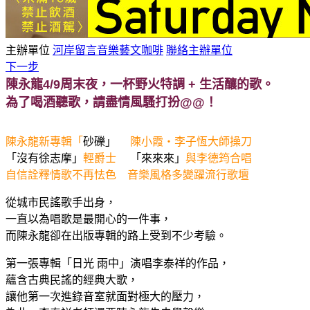
主辦單位
河岸留言音樂藝文咖啡
聯絡主辦單位
下一步
陳永龍
4/9周末夜，一杯野火特調 + 生活釀的歌。
為了喝酒聽歌，請盡情風騷打扮@@！
陳永龍新專輯「
砂礫」
陳小霞‧李子恆大師操刀
「沒有徐志摩」
輕爵士
「來來來」
與李德筠合唱
自信詮釋情歌不再怯色 音樂風格多變躍流行歌壇
從城市民謠歌手出身，
一直以為唱歌是最開心的一件事，
而陳永龍卻在出版專輯的路上受到不少考驗。
第一張專輯「日光 雨中」演唱李泰祥的作品，
蘊含古典民謠的經典大歌，
讓他第一次進錄音室就面對極大的壓力，