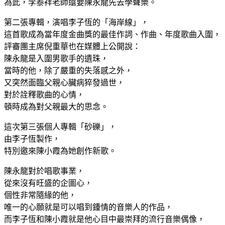
為此，李泰祥老師還要陳永龍先去學聲樂。
第二張專輯，演唱李子恆的「海岸線」，
這首歌成為當年度金曲獎的最佳作詞、作曲、年度歌曲入圍，
評審團主席倪重華也在媒體上公開說：
陳永龍是入圍男歌手的遺珠，
當時的他，除了嚴重的失落感之外，
又突然面臨父親心臟病猝發過世，
對於詮釋歌曲的心情，
頓時成為對父親最大的思念。
這次第三張個人專輯「砂礫」，
由李子恆製作，
特別邀來陳小霞為她創作新歌。
陳永龍對於唱歌事業，
從來沒有旺盛的企圖心，
個性非常隨緣的他，
唯一的心願就是可以唱到鍾情的音樂人的作品，
而李子恆和陳小霞就是他心目中最崇拜的流行音樂偶像，