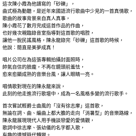
這次陳小霞為他譜寫的「砂礫」，
曲式極為動聽，是近年來國語流行歌曲中少見的一首真情歌，
歌曲的故事背景來自真人真事，
陳小霞花了數月完成這首作品的作曲，
也好幾次親臨錄音室指導對這首歌的唱腔，
讓他一脫民謠風格，陳永龍錄完「砂礫」這首歌的時候，
他說：簡直是美夢成真！
唱片公司在為這張專輯拍攝封面照時，
帥氣自信的臉龐，不再在鏡頭前羞怯，
愈來愈顯成熟的音樂台風，讓人眼睛一亮。
唱情歌對現在的陳永龍來說，
此刻的他走進流行歌壇中，成為一名風格多變的流行歌手。
首次嘗試輕爵士曲風的「沒有徐志摩」這首歌，
無論在詞、曲、編曲上都大膽的走向「消暑型」的音樂路線，
陳永龍展現現代人用手機談戀愛的愛情觀，
歌詞中徐志摩、張幼儀的名字都入歌，
有趣的遺憾時代轉變。