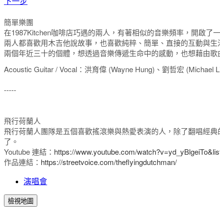
下一步
簡單樂團
在1987Kitchen咖啡店巧遇的兩人，有著相似的音樂頻率，開啟
兩人都喜歡用木吉他說故事，也喜歡純粹、簡單、直接的互動與生活，因
兩個年近三十的個體，想透過音樂傳遞生命中的感動，也想藉由歌
Acoustic Guitar / Vocal：洪育偉 (Wayne Hung)、劉哲宏 (Michael Li
-----
飛行荷蘭人
飛行荷蘭人團隊是五個喜歡搖滾樂與熱愛表演的人，除了翻唱經典
了。
Youtube 連結：
https://www.youtube.com/watch?v=yd_yBlgeiTo
作品連結：
https://streetvoice.com/theflyingdutchman/
演唱會
檢視地圖