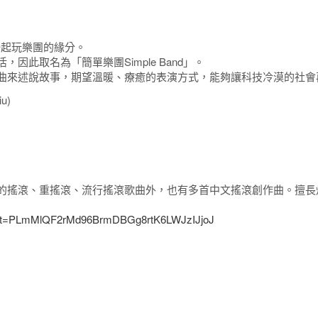
了一起玩樂團的緣分。
此取名為「簡單樂團Simple Band」。
曲來述說故事，期望溫暖、療癒的表演方式，能夠讓科技冷漠的社會
u)
的搖滾、重搖滾、流行搖滾歌曲外，也有多首中文搖滾創作曲。擅長
&list=PLmMlQF2rMd96BrmDBGg8rtK6LWJzIJjoJ