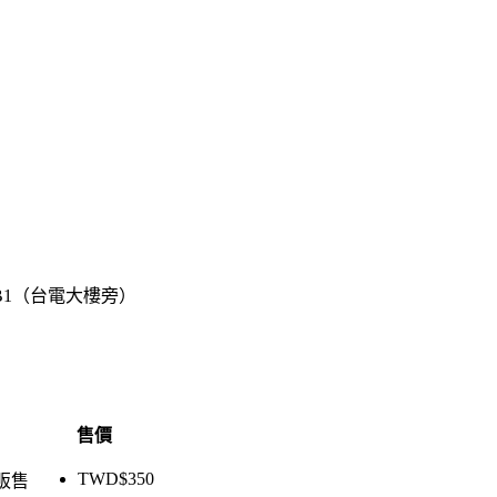
B1（台電大樓旁）
售價
TWD$
350
販售