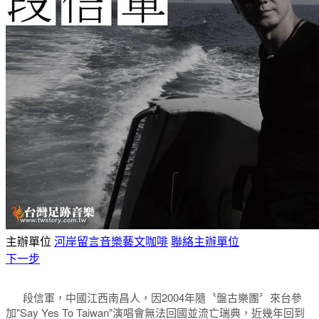
主辦單位
河岸留言音樂藝文咖啡
聯絡主辦單位
下一步
段信軍，中國江西南昌人，因2004年隨〝盤古樂團〞來台參
加"Say Yes To Taiwan"演唱會無法回國並流亡瑞典，近幾年回到