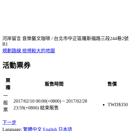
河岸留言 音樂藝文咖啡 / 台北市中正區羅斯福路三段244巷2號
B1
規劃路線
檢視較大的地圖
活動票券
票
販售時間
售價
種
一
2017/02/10 00:00(+0800)
~
2017/02/28
般
TWD$
350
23:59(+0800)
結束販售
票
下一步
Language:
繁體中文
English
日本語