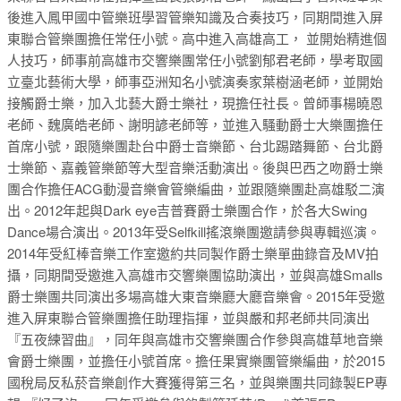
後進入鳳甲國中管樂班學習管樂知識及合奏技巧，同期間進入屏
東聯合管樂團擔任常任小號。高中進入高雄高工， 並開始精進個
人技巧，師事前高雄市交響樂團常任小號劉郁君老師，學考取國
立臺北藝術大學，師事亞洲知名小號演奏家葉樹涵老師，並開始
接觸爵士樂，加入北藝大爵士樂社，現擔任社長。曾師事楊曉恩
老師、魏廣皓老師、謝明諺老師等，並進入騷動爵士大樂團擔任
首席小號，跟隨樂團赴台中爵士音樂節、台北踢踏舞節、台北爵
士樂節、嘉義管樂節等大型音樂活動演出。後與巴西之吻爵士樂
團合作擔任ACG動漫音樂會管樂編曲，並跟隨樂團赴高雄駁二演
出。2012年起與Dark eye吉普賽爵士樂團合作，於各大Swing
Dance場合演出。2013年受Selfkill搖滾樂團邀請參與專輯巡演。
2014年受紅棒音樂工作室邀約共同製作爵士樂單曲錄音及MV拍
攝，同期間受邀進入高雄市交響樂團協助演出，並與高雄Smalls
爵士樂團共同演出多場高雄大東音樂廳大廳音樂會。2015年受邀
進入屏東聯合管樂團擔任助理指揮，並與嚴和邦老師共同演出
『五夜練習曲』，同年與高雄市交響樂團合作參與高雄草地音樂
會爵士樂團，並擔任小號首席。擔任果實樂團管樂編曲，於2015
國稅局反私菸音樂創作大賽獲得第三名，並與樂團共同錄製EP專