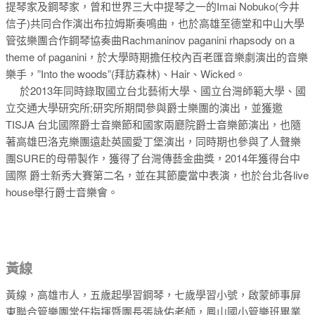
提琴家及鋼琴家，曾和世界三大中提琴之一的Imai Nobuko(今井
信子)共同合作演出布拉姆斯奏鳴曲，也於高雄至德堂和中山大學
管弦樂團合作鋼琴協奏曲Rachmaninov paganini rhapsody on a
theme of paganini，於大學時期擔任校內百老匯音樂劇演出的音樂
樂手，”Into the woods”(拜訪森林)、Hair、Wicked。
於2013年同時錄取國立台北藝術大學、國立台灣師範大學、國
立交通大學研究所;研究所期間參與爵士樂團的演出，並獲邀
TISJA 台北國際爵士音樂節和國家兩廳院爵士音樂節演出，也隨
著高雄巴洛克樂團遠赴英國愛丁堡演出，同時期也參與了人聲樂
團SURE的母帶製作，獲得了台灣傳藝金曲獎，2014年獲得台中
國際 爵士新秀大賽第二名，並在其節慶當中表演，也於台北各live
house舉行爵士音樂會。
黃線
黃線，高雄市人，五歲起學習鋼琴，七歲學習小號，啟蒙師事屏
東聯合管樂團常任指揮暨團長張詠佑老師，鳳山國小管樂班畢業