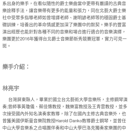
系出身的樂手，在看似隨性的爵士樂曲當中更帶有嚴謹的古典音
樂詮釋手法，讓音樂帶有更多的能量和張力，同在北藝大爵士樂
社中受眾多指導老師如曾增譯老師、謝明諺老師等的穩固爵士基
礎訓練，培養出的革命情感更加深了樂團中的默契。樂手的豐富
演出經歷也能針對各種不同的音樂和場合進行適合的音樂演繹，
樂團更於2016年獲得台北爵士音樂節新秀競賽冠軍，實力可見一
斑。
樂手介紹：
林亮宇
台灣屏東縣人，畢業於國立台北藝術大學音樂所，主修鋼琴演
奏;曾師事黃瓊儀、蔡佳憓教授，魏樂富教授及王青雲教授，並多
次接受國內外知名演奏家教導，除了在國內主修古典音樂外，也
曾獲美國伊斯曼音樂院教授Harold Danko教導爵士鋼琴，並曾任
中山大學音樂系之合唱團伴奏和中山大學巴洛克獨奏家樂團的中