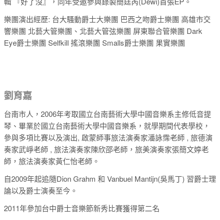
輯 『好了沒』，同年受邀參與錄製簡廷芮(Dewi)首張EP。
樂團演出經歷: 台大騷動爵士大樂團 巴西之吻爵士樂團 高雄市交
響樂團 北藝大管樂團、北藝大管弦樂團 屏東聯合管樂團 Dark
Eye爵士樂團 Selfkill 搖滾樂團 Smalls爵士樂團 果實樂團
劉育嘉
台南市人，2006年考取國立台南藝術大學中國音樂系主修低音提
琴、畢業於國立台南藝術大學中國音樂系，就學期間代表學校，
參與多項比賽以及演出, 啟蒙師事旅法演奏家潘詠霈老師 , 旅德演
奏家武崢老師 , 旅法演奏家陳欣邵老師，旅美演奏家張簡文婷老
師，旅法演奏家黃仁怡老師。
自2009年起追隨Dion Grahm 和 Vanbuel Mantijn(吳馬丁) 習爵士理
論以及爵士演奏至今。
2011年參加台中爵士音樂節新秀比賽獲得第二名