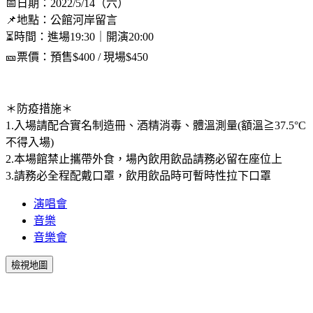
📅日期：2022/5/14（六）
📌地點：公館河岸留言
⏳時間：進場19:30｜開演20:00
🎫票價：預售$400 / 現場$450
＊防疫措施＊
1.入場請配合實名制造冊、酒精消毒、體溫測量(額溫≧37.5°C
不得入場)
2.本場館禁止攜帶外食，場內飲用飲品請務必留在座位上
3.請務必全程配戴口罩，飲用飲品時可暫時性拉下口罩
演唱會
音樂
音樂會
檢視地圖