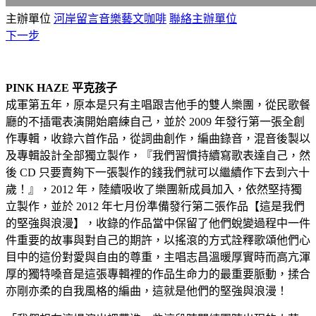
主辦單位
河岸留言音樂藝文咖啡
聯絡主辦單位
下一步
PINK HAZE 平克孩子
成軍第五年，原本是只有主唱跟吉他手的雙人樂團，從民歌餐
廳的不插電表演開始磨練自己，並於 2009 年發行第一張全創
作專輯，收錄六首作品，從詞曲創作，編曲錄音，混音後製以
及專輯設計全部獨立製作，『我們習慣持續寫歌表達自己，然
後 CD 只要賣夠下一張製作的錢我們就可以繼續作下去到六十
歲！』，2012 年，陸續吸收了樂團新成員加入，依然堅持獨
立製作，並於 2012 年七月份準備發行第二張作品【這是我們
的堅強與浪漫】，收錄的作品當中保留了他們蛻變過程中一件
件重要的故事與對自己的期許，以搖滾的方式詮釋歌頌他們心
目中的這份對愛與自由的尊重，主唱志昌溫暖厚實時而高亢渾
厚的獨特嗓音是這張專輯裡的作品生命力的最重要脈動，揉合
亦剛亦柔的自我風格的編曲，這就是他們的堅強與浪漫！