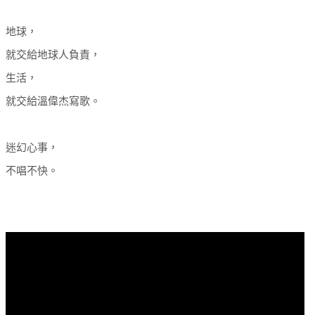
地球，
就交給地球人負責，
生活，
就交給溫偉杰寫歌。
迷幻心事，
不唱不快。