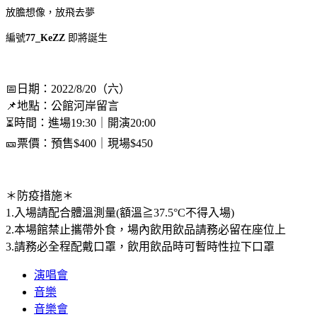
放膽想像，放飛去夢
編號
77_KeZZ
即將誕生
📅日期：2022/8/20（六）
📌地點：公館河岸留言
⏳時間：進場19:30｜開演20:00
🎫票價：預售$400｜現場$450
＊防疫措施＊
1.入場請配合體溫測量(額溫≧37.5°C不得入場)
2.本場館禁止攜帶外食，場內飲用飲品請務必留在座位上
3.請務必全程配戴口罩，飲用飲品時可暫時性拉下口罩
演唱會
音樂
音樂會