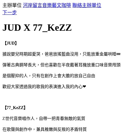
主辦單位
河岸留言音樂藝文咖啡
聯絡主辦單位
下一步
JUD X 77_KeZZ
【JUD】
據說嬰兒時期超愛哭，爸爸放搖籃曲沒用，只能放重金屬哄睡💤
彈著古典鋼琴長大，但也喜歡在半夜戴著耳機放重口味音樂甩頭
是個壓抑的人，只有在創作上會大膽的放自己自由
歡迎大家透過我的歌我的表演進入我的內心❤
【77_KeZZ】
Z世代音樂唱作人，自帶一把青春無敵的氣質
在歌聲與創作中，兼具稚嫩與反叛的矛盾特質