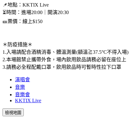
📌地點：KKTIX Live
⏳時間：進場20:00｜開演20:30
🎫票價：線上$150
＊防疫措施＊
1.入場請配合酒精消毒、體溫測量(額溫≧37.5°C不得入場)
2.本場館禁止攜帶外食，場內飲用飲品請務必留在座位上
3.請務必全程配戴口罩，飲用飲品時可暫時性拉下口罩
演唱會
音樂
音樂會
KKTIX Live
檢視地圖