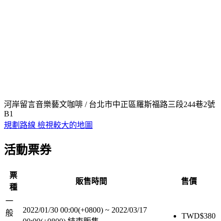
河岸留言音樂藝文咖啡 / 台北市中正區羅斯福路三段244巷2號
B1
規劃路線
檢視較大的地圖
活動票券
票
販售時間
售價
種
一
2022/01/30 00:00(+0800)
~
2022/03/17
般
TWD$
380