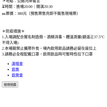
📌地點：公館河岸留言
⏳時間：進場20:00｜開演20:30
🎫票價：380元（預售票售完即不販售現場票）
＊防疫措施＊
1.入場請配合實名制造冊、酒精消毒、體溫測量(額溫≧37.5°C
不得入場)
2.本場館禁止攜帶外食，場內飲用飲品請務必留在座位上
3.請務必全程配戴口罩，飲用飲品時可暫時性拉下口罩
演唱會
音樂
音樂會
檢視地圖