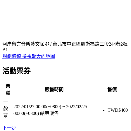
河岸留言音樂藝文咖啡 / 台北市中正區羅斯福路三段244巷2號
B1
規劃路線
檢視較大的地圖
活動票券
票
販售時間
售價
種
一
2022/01/27 00:00(+0800)
~
2022/02/25
般
TWD$
400
00:00(+0800)
結束販售
票
下一步