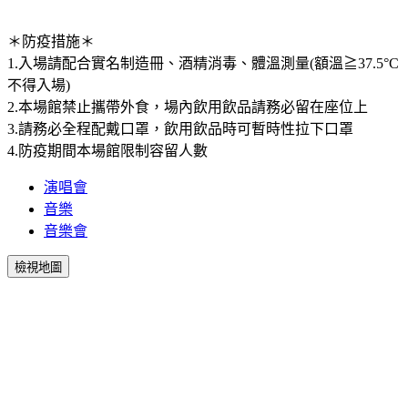
＊防疫措施＊
1.入場請配合實名制造冊、酒精消毒、體溫測量(額溫≧37.5°C
不得入場)
2.本場館禁止攜帶外食，場內飲用飲品請務必留在座位上
3.請務必全程配戴口罩，飲用飲品時可暫時性拉下口罩
4.防疫期間本場館限制容留人數
演唱會
音樂
音樂會
檢視地圖