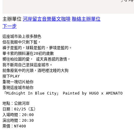
主辦單位
河岸留言音樂藝文咖啡
聯絡主辦單位
下一步
這座城市染上很多顏色

但在我眼中只剩下藍，

褲子是藍的，球鞋是藍的，夢境是藍的。 

畢卡索的顏料灑在20初的歲數

嚮往柏拉圖的愛， 或天真善感的激情，

我不斷用自己塗抹這座城市。

就像廢氣中的光頭，酒吧裡沈睡的大狗 

按下PLAY

重現一塊切片給你

重現這座城市給你

「Midnight In Blue City」 Painted by HUGO x AMINATO

地點：公館河岸

日期：02/25（五）

入場時間：20:00

演出時間：20:30
