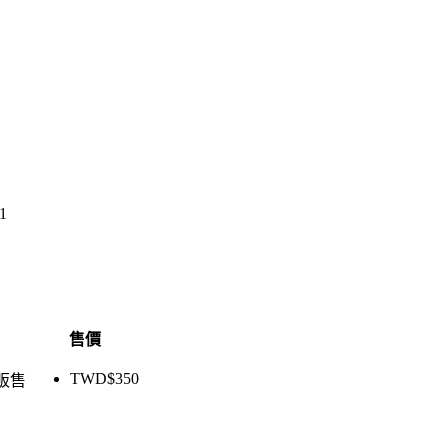
1
售價
TWD$
350
販售