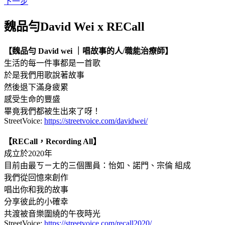
下一步
魏品勻David Wei x RECall
【魏品勻 David wei ｜唱故事的人/職能治療師】
生活的每一件事都是一首歌
於是我們用歌說著故事
然後退下滿身疲累
感受生命的豐盛
畢竟我們都被生出來了呀！
StreetVoice:
https://streetvoice.com/davidwei/
【RECall，Recording All】
成立於2020年
目前由最ㄎㄧㄤ的三個團員：怡如、諾門、宗倫 組成
我們從回憶來創作
唱出你和我的故事
分享彼此的小確幸
共渡被音樂圍繞的午夜時光
StreetVoice:
https://streetvoice.com/recall2020/