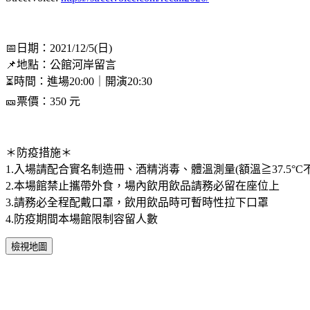
📅日期：2021/12/5(日)
📌地點：公館河岸留言
⏳時間：進場20:00｜開演20:30
🎫票價：350 元
＊防疫措施＊
1.入場請配合實名制造冊、酒精消毒、體溫測量(額溫≧37.5°C
2.本場館禁止攜帶外食，場內飲用飲品請務必留在座位上
3.請務必全程配戴口罩，飲用飲品時可暫時性拉下口罩
4.防疫期間本場館限制容留人數
檢視地圖