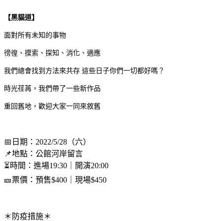
【黑貓道】
面對所有未知的事物
徬徨、摸索、探知、消化、適應
我們總會找到方法來共存 這些日子你們一切都好嗎？
時光荏苒，我們帶了一些新作品
重回舊地，歡迎大家一同來敘舊
📅日期：2022/5/28（六）
📌地點：公館河岸留言
⏳時間：進場19:30｜開演20:00
🎫票價：預售$400｜現場$450
＊防疫措施＊