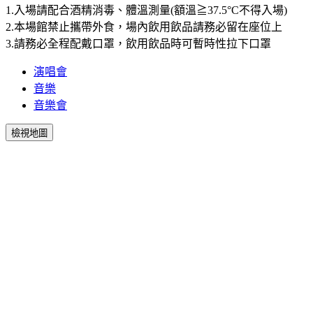
1.入場請配合酒精消毒、體溫測量(額溫≧37.5°C不得入場)
2.本場館禁止攜帶外食，場內飲用飲品請務必留在座位上
3.請務必全程配戴口罩，飲用飲品時可暫時性拉下口罩
演唱會
音樂
音樂會
檢視地圖