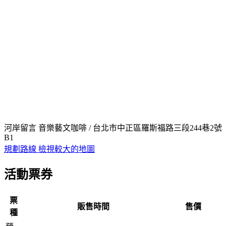
河岸留言 音樂藝文咖啡 / 台北市中正區羅斯福路三段244巷2號
B1
規劃路線
檢視較大的地圖
活動票券
票
販售時間
售價
種