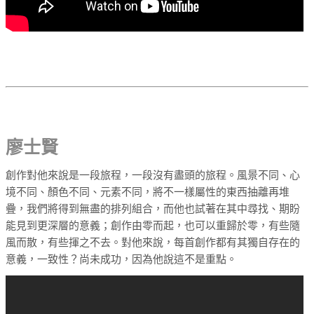
廖士賢
創作對他來說是一段旅程，一段沒有盡頭的旅程。風景不同、心
境不同、顏色不同、元素不同，將不一樣屬性的東西抽離再堆
疊，我們將得到無盡的排列組合，而他也試著在其中尋找、期盼
能見到更深層的意義；創作由零而起，也可以重歸於零，有些隨
風而散，有些揮之不去。對他來說，每首創作都有其獨自存在的
意義，一致性？尚未成功，因為他說這不是重點。