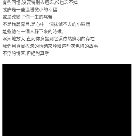
有些回憶,沒要特別去遺忘,卻也忘不掉
或許是一些溫暖微小的幸福
或是改變了你一生的痛苦
不是絢麗奪目,是心中一個抹滅不去的小區塊
這些總在一個人靜下來的時候,
逐漸地放大,直到你意識到它還依然鮮明的存在
我們用真實搖滾的情緒來詮釋這些灰色階的故事
不浮誇悅耳,但絕對真摯